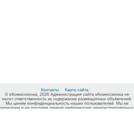
Контакты
Карта сайта
© еКомиссионка, 2026 Администрация сайта еКомиссионка не
несет ответственность за содержание размещенных объявлений.
Мы ценим конфиденциальность наших пользователей. Мы не
передаем и не продаем личную информацию зарегистрированных
пользователей еКомиссионка третьм лицам. Мы не отвечаем за
правила конфиденциальности сайтов на которые ссылается
еКомиссионка. На некоторых страницах нашего сайта
представлена реклама Google Adsense Advertising Network. Чтобы
узнать подробней о правилах конфиденциальности Google